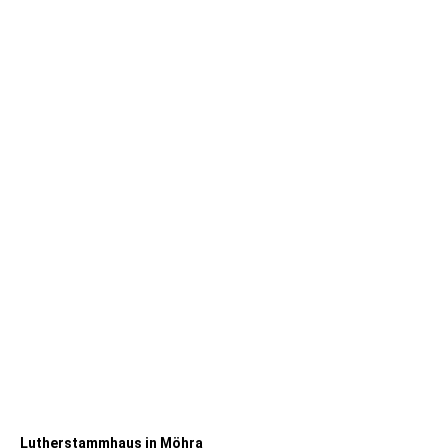
PK Möhra bei Bad Salzungen - Lutherstammhaus 1969
Lutherstammhaus in Möhra