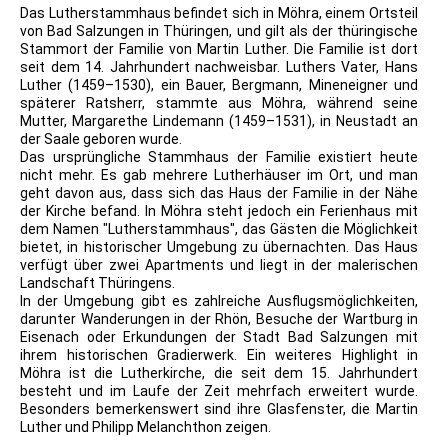
Das Lutherstammhaus befindet sich in Möhra, einem Ortsteil
von Bad Salzungen in Thüringen, und gilt als der thüringische
Stammort der Familie von Martin Luther. Die Familie ist dort
seit dem 14. Jahrhundert nachweisbar. Luthers Vater, Hans
Luther (1459–1530), ein Bauer, Bergmann, Mineneigner und
späterer Ratsherr, stammte aus Möhra, während seine
Mutter, Margarethe Lindemann (1459–1531), in Neustadt an
der Saale geboren wurde.
Das ursprüngliche Stammhaus der Familie existiert heute
nicht mehr. Es gab mehrere Lutherhäuser im Ort, und man
geht davon aus, dass sich das Haus der Familie in der Nähe
der Kirche befand. In Möhra steht jedoch ein Ferienhaus mit
dem Namen "Lutherstammhaus", das Gästen die Möglichkeit
bietet, in historischer Umgebung zu übernachten. Das Haus
verfügt über zwei Apartments und liegt in der malerischen
Landschaft Thüringens.
In der Umgebung gibt es zahlreiche Ausflugsmöglichkeiten,
darunter Wanderungen in der Rhön, Besuche der Wartburg in
Eisenach oder Erkundungen der Stadt Bad Salzungen mit
ihrem historischen Gradierwerk. Ein weiteres Highlight in
Möhra ist die Lutherkirche, die seit dem 15. Jahrhundert
besteht und im Laufe der Zeit mehrfach erweitert wurde.
Besonders bemerkenswert sind ihre Glasfenster, die Martin
Luther und Philipp Melanchthon zeigen.