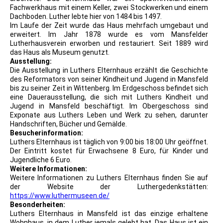
Fachwerkhaus mit einem Keller, zwei Stockwerken und einem
Dachboden. Luther lebte hier von 1484 bis 1497.
Im Laufe der Zeit wurde das Haus mehrfach umgebaut und
erweitert. Im Jahr 1878 wurde es vom Mansfelder
Lutherhausverein erworben und restauriert. Seit 1889 wird
das Haus als Museum genutzt.
Ausstellung:
Die Ausstellung in Luthers Elternhaus erzählt die Geschichte
des Reformators von seiner Kindheit und Jugend in Mansfeld
bis zu seiner Zeit in Wittenberg. Im Erdgeschoss befindet sich
eine Dauerausstellung, die sich mit Luthers Kindheit und
Jugend in Mansfeld beschäftigt. Im Obergeschoss sind
Exponate aus Luthers Leben und Werk zu sehen, darunter
Handschriften, Bücher und Gemälde.
Besucherinformation:
Luthers Elternhaus ist täglich von 9:00 bis 18:00 Uhr geöffnet.
Der Eintritt kostet für Erwachsene 8 Euro, für Kinder und
Jugendliche 6 Euro.
Weitere Informationen:
Weitere Informationen zu Luthers Elternhaus finden Sie auf
der Website der Luthergedenkstätten:
https://www.luthermuseen.de/
Besonderheiten:
Luthers Elternhaus in Mansfeld ist das einzige erhaltene
Wohnhaus, in dem Luther jemals gelebt hat. Das Haus ist ein